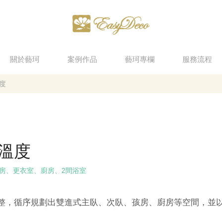
EasyDeco
藝
珂
關於藝珂
案例作品
藝珂專欄
服務流程
設
度
計
溫度
孩房、更衣室、廚房、2間浴室
整，循序規劃出雙進式主臥、次臥、孩房、廚房等空間，並