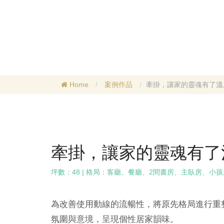
Home
案例作品
牽掛，讓家的靈魂有了溫
牽掛，讓家的靈魂有了
坪數：48 | 格局：客廳、餐廳、2間書房、主臥房、小
為改善使用動線的流暢性，將原先格局進行重
氛圍與意境，呈現個性居家韻味。